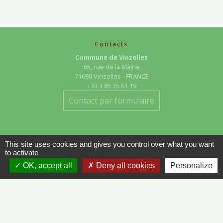
Contacts
Commune de Vinzelles
65, rue de la Mairie
71680 Vinzelles - FRANCE
+33 3 85 35 61 19
Contact par formulaire
This site uses cookies and gives you control over what you want
to activate
OK, accept all
Deny all cookies
Personalize
Liens
METEO FRANCE - VINZELLES