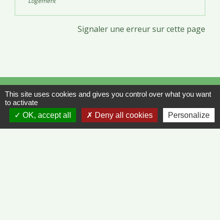
Logement
Signaler une erreur sur cette page
Contacts
This site uses cookies and gives you control over what you want
to activate
Commune de Vinzelles
OK, accept all
Deny all cookies
Personalize
65, rue de la Mairie
71680 Vinzelles - FRANCE
+33 3 85 35 61 19
Contact par formulaire