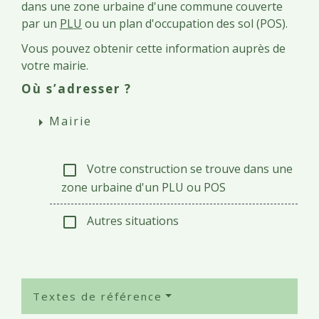
dans une zone urbaine d'une commune couverte
par un
PLU
ou un plan d'occupation des sol (POS).
Vous pouvez obtenir cette information auprès de
votre mairie.
Où s’adresser ?
Mairie
arrow_right
Votre construction se trouve dans une
check_box_outline_blank
zone urbaine d'un PLU ou POS
Autres situations
check_box_outline_blank
Textes de référence