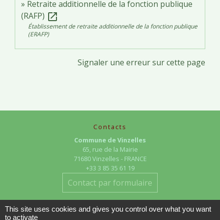
Retraite additionnelle de la fonction publique
(RAFP)
open_in_new
Établissement de retraite additionnelle de la fonction publique
(ERAFP)
Signaler une erreur sur cette page
Contacts
Commune de Vinzelles
65, rue de la Mairie
71680 Vinzelles - FRANCE
+33 3 85 35 61 19
Contact par formulaire
This site uses cookies and gives you control over what you want
to activate