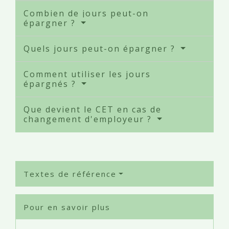
Combien de jours peut-on
épargner ?
Quels jours peut-on épargner ?
Comment utiliser les jours
épargnés ?
Que devient le CET en cas de
changement d'employeur ?
Textes de référence
Pour en savoir plus