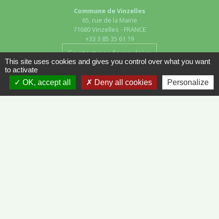
Commune de Vinzelles
65, rue de la Mairie
71680 Vinzelles - FRANCE
+33 3 85 35 61 19
Contact par formulaire
This site uses cookies and gives you control over what you want
to activate
OK, accept all
Deny all cookies
Personalize
Liens
METEO FRANCE - VINZELLES
JOURNAL DE SAÔNE-ET-LOIRE
MÂCON INFOS