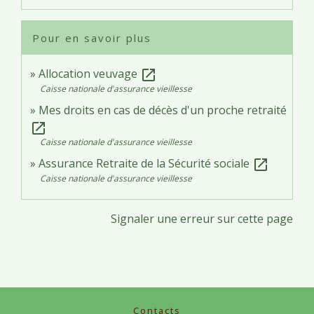
Pour en savoir plus
Allocation veuvage
open_in_new
Caisse nationale d'assurance vieillesse
Mes droits en cas de décès d'un proche retraité
open_in_new
Caisse nationale d'assurance vieillesse
Assurance Retraite de la Sécurité sociale
open_in_new
Caisse nationale d'assurance vieillesse
Signaler une erreur sur cette page
Contacts