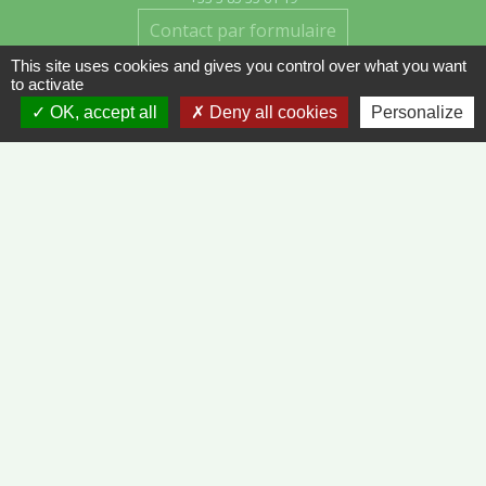
Contact par formulaire
This site uses cookies and gives you control over what you want
to activate
OK, accept all
Deny all cookies
Personalize
Liens
METEO FRANCE - VINZELLES
JOURNAL DE SAÔNE-ET-LOIRE
MÂCON INFOS
Mentions légales
-
Politique de confidentialité
-
Accessibilité
-
Plan du site
-
Gestion des cookies