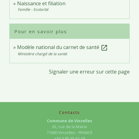
Naissance et filiation
Famille - Scolarité
Pour en savoir plus
Modèle national du carnet de santé
open_in_new
Ministère chargé de la santé
Signaler une erreur sur cette page
Contacts
Commune de Vinzelles
65, rue de la Mairie
71680 Vinzelles - FRANCE
+33 3 85 35 61 19