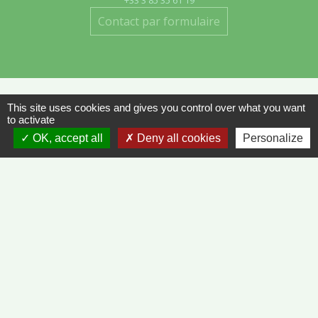
Contact par formulaire
This site uses cookies and gives you control over what you want
to activate
Liens
OK, accept all
Deny all cookies
Personalize
METEO FRANCE - VINZELLES
JOURNAL DE SAÔNE-ET-LOIRE
MÂCON INFOS
Mentions légales
-
Politique de confidentialité
-
Accessibilité
-
Plan du site
-
Gestion des cookies