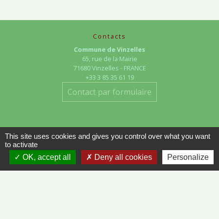
Contacts
Commune de Vinzelles
65, rue de la Mairie
71680 Vinzelles - FRANCE
+33 3 85 35 61 19
Contact par formulaire
This site uses cookies and gives you control over what you want
to activate
OK, accept all
Deny all cookies
Personalize
Liens
METEO FRANCE - VINZELLES
JOURNAL DE SAÔNE-ET-LOIRE