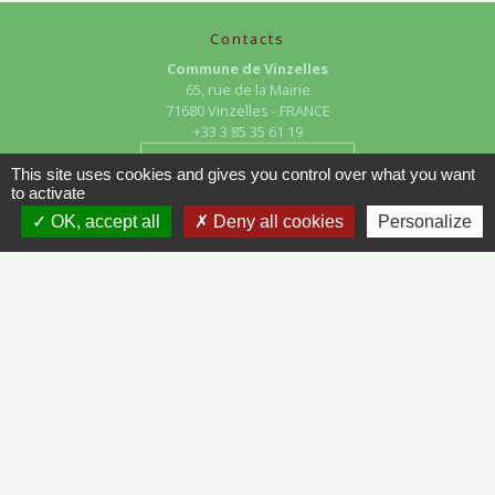
Contacts
Commune de Vinzelles
65, rue de la Mairie
71680 Vinzelles - FRANCE
+33 3 85 35 61 19
Contact par formulaire
This site uses cookies and gives you control over what you want
to activate
OK, accept all
Deny all cookies
Personalize
Liens
METEO FRANCE - VINZELLES
JOURNAL DE SAÔNE-ET-LOIRE
MÂCON INFOS