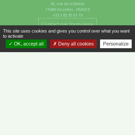
65, rue de la Mairie
71680 Vinzelles - FRANCE
+33 3 85 35 61 19
Contact par formulaire
This site uses cookies and gives you control over what you want
to activate
OK, accept all
Deny all cookies
Personalize
Liens
METEO FRANCE - VINZELLES
JOURNAL DE SAÔNE-ET-LOIRE
MÂCON INFOS
Mentions légales
-
Politique de confidentialité
-