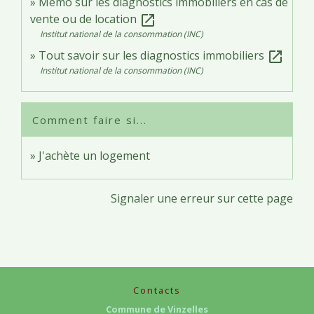
Mémo sur les diagnostics immobiliers en cas de
vente ou de location
open_in_new
Institut national de la consommation (INC)
Tout savoir sur les diagnostics immobiliers
open_in_new
Institut national de la consommation (INC)
Comment faire si...
J'achète un logement
Signaler une erreur sur cette page
Contacts
Commune de Vinzelles