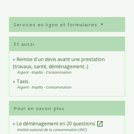
Services en ligne et formulaires
Et aussi
Remise d'un devis avant une prestation
(travaux, santé, déménagement...)
Argent - Impôts - Consommation
Taxis
Argent - Impôts - Consommation
Pour en savoir plus
Le déménagement en 20 questions
open_in_new
Institut national de la consommation (INC)