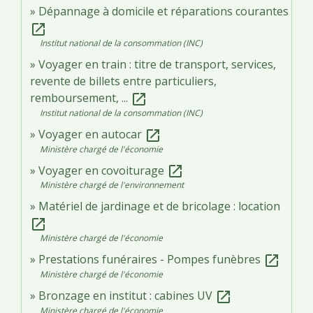
Dépannage à domicile et réparations courantes
open_in_new
Institut national de la consommation (INC)
Voyager en train : titre de transport, services,
revente de billets entre particuliers,
remboursement, ...
open_in_new
Institut national de la consommation (INC)
Voyager en autocar
open_in_new
Ministère chargé de l'économie
Voyager en covoiturage
open_in_new
Ministère chargé de l'environnement
Matériel de jardinage et de bricolage : location
open_in_new
Ministère chargé de l'économie
Prestations funéraires - Pompes funèbres
open_in_new
Ministère chargé de l'économie
Bronzage en institut : cabines UV
open_in_new
Ministère chargé de l'économie