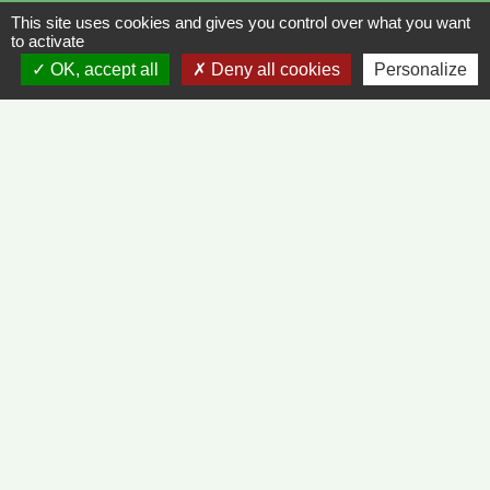
This site uses cookies and gives you control over what you want
to activate
OK, accept all
Deny all cookies
Personalize
Liens
METEO FRANCE - VINZELLES
JOURNAL DE SAÔNE-ET-LOIRE
MÂCON INFOS
Mentions légales
-
Politique de confidentialité
-
Accessibilité
-
Plan du site
-
Gestion des cookies
Site créé en partenariat avec Réseau des Communes