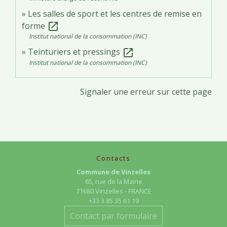
Les salles de sport et les centres de remise en
forme
open_in_new
Institut national de la consommation (INC)
Teinturiers et pressings
open_in_new
Institut national de la consommation (INC)
Signaler une erreur sur cette page
Contacts
Commune de Vinzelles
65, rue de la Mairie
71680 Vinzelles - FRANCE
+33 3 85 35 61 19
Contact par formulaire