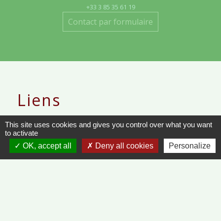
+33 3 85 35 61 19
Contact par formulaire
Liens
METEO FRANCE - VINZELLES
This site uses cookies and gives you control over what you want
to activate
JOURNAL DE SAÔNE-ET-LOIRE
OK, accept all
Deny all cookies
Personalize
MÂCON INFOS
Mentions légales
-
Politique de confidentialité
-
Accessibilité
-
Plan du site
-
Gestion des cookies