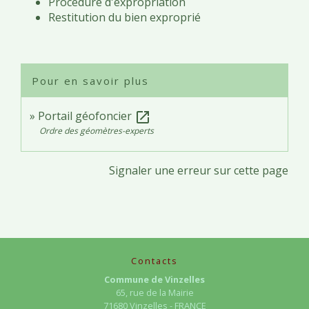
Procédure d'expropriation
Restitution du bien exproprié
Pour en savoir plus
Portail géofoncier
open_in_new
Ordre des géomètres-experts
Signaler une erreur sur cette page
Contacts
Commune de Vinzelles
65, rue de la Mairie
71680 Vinzelles - FRANCE