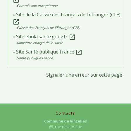
Commission européenne
Site de la Caisse des Français de l'étranger (CFE)
open_in_new
Caisse des Français de l'Étranger (CFE)
Site ebola.sante.gouv.fr
open_in_new
Ministère chargé de la santé
Site Santé publique France
open_in_new
Santé publique France
Signaler une erreur sur cette page
Contacts
Commune de Vinzelles
65, rue de la Mairie