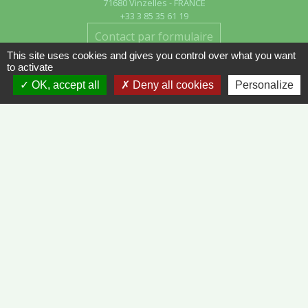
71680 Vinzelles - FRANCE
+33 3 85 35 61 19
Contact par formulaire
This site uses cookies and gives you control over what you want
to activate
OK, accept all
Deny all cookies
Personalize
Liens
METEO FRANCE - VINZELLES
JOURNAL DE SAÔNE-ET-LOIRE
MÂCON INFOS
Mentions légales
-
Politique de confidentialité
-
Accessibilité
-
Plan du site
-
Gestion des cookies