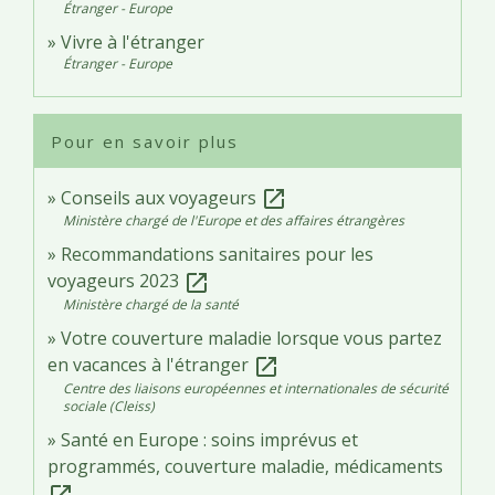
Étranger - Europe
Vivre à l'étranger
Étranger - Europe
Pour en savoir plus
Conseils aux voyageurs
open_in_new
Ministère chargé de l'Europe et des affaires étrangères
Recommandations sanitaires pour les
voyageurs 2023
open_in_new
Ministère chargé de la santé
Votre couverture maladie lorsque vous partez
en vacances à l'étranger
open_in_new
Centre des liaisons européennes et internationales de sécurité
sociale (Cleiss)
Santé en Europe : soins imprévus et
programmés, couverture maladie, médicaments
open_in_new