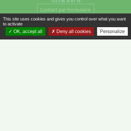
+33 3 85 35 61 19
Contact par formulaire
This site uses cookies and gives you control over what you want
to activate
OK, accept all
Deny all cookies
Personalize
Liens
METEO FRANCE - VINZELLES
JOURNAL DE SAÔNE-ET-LOIRE
MÂCON INFOS
Mentions légales
-
Politique de confidentialité
-
Accessibilité
-
Plan du site
-
Gestion des cookies