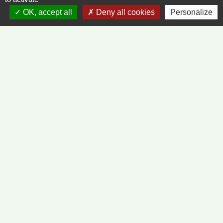
+33 3 85 35 61 19
OK, accept all
Deny all cookies
Personalize
Contact par formulaire
Liens
METEO FRANCE - VINZELLES
JOURNAL DE SAÔNE-ET-LOIRE
MÂCON INFOS
Mentions légales
-
Politique de confidentialité
-
Accessibilité
-
Plan du site
-
Gestion des cookies