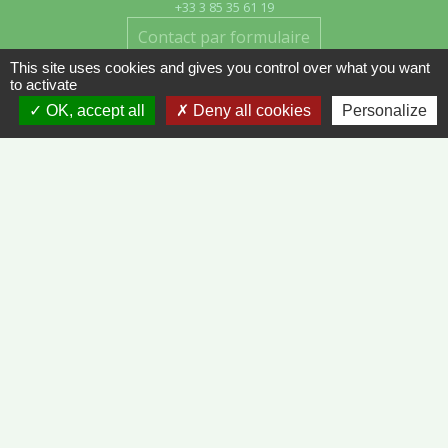
+33 3 85 35 61 19
Contact par formulaire
This site uses cookies and gives you control over what you want
to activate
OK, accept all
Deny all cookies
Personalize
Liens
METEO FRANCE - VINZELLES
JOURNAL DE SAÔNE-ET-LOIRE
MÂCON INFOS
Mentions légales
-
Politique de confidentialité
-
Accessibilité
-
Plan du site
-
Gestion des cookies