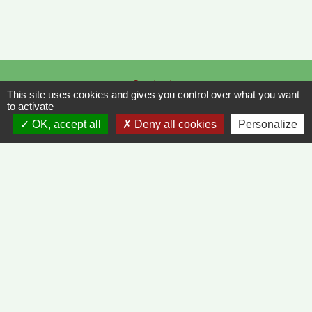
Contacts
This site uses cookies and gives you control over what you want
Commune de Vinzelles
to activate
65, rue de la Mairie
OK, accept all
Deny all cookies
Personalize
71680 Vinzelles - FRANCE
+33 3 85 35 61 19
Contact par formulaire
Liens
METEO FRANCE - VINZELLES