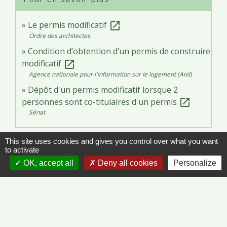
Le permis modificatif
open_in_new
Ordre des architectes
Condition d’obtention d’un permis de construire
modificatif
open_in_new
Agence nationale pour l'information sur le logement (Anil)
Dépôt d'un permis modificatif lorsque 2
personnes sont co-titulaires d'un permis
open_in_new
Sénat
Signaler une erreur sur cette page
This site uses cookies and gives you control over what you want
to activate
OK, accept all
Deny all cookies
Personalize
Contacts
Commune de Vinzelles