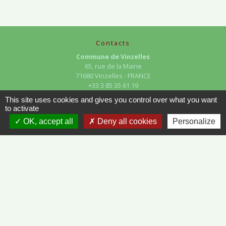
Contacts
Commune de Vinzelles
65, rue de la Mairie
71680 Vinzelles - FRANCE
+33 3 85 35 61 19
Contact par formulaire
This site uses cookies and gives you control over what you want
to activate
OK, accept all
Deny all cookies
Personalize
Liens
METEO FRANCE - VINZELLES
JOURNAL DE SAÔNE-ET-LOIRE