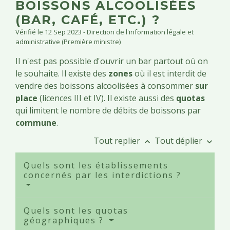
BOISSONS ALCOOLISÉES
(BAR, CAFÉ, ETC.) ?
Vérifié le 12 Sep 2023 - Direction de l'information légale et
administrative (Première ministre)
Il n'est pas possible d'ouvrir un bar partout où on
le souhaite. Il existe des
zones
où il est interdit de
vendre des boissons alcoolisées à consommer
sur
place
(licences III et IV). Il existe aussi des
quotas
qui limitent le nombre de débits de boissons par
commune
.
Tout replier
Tout déplier
keyboard_arrow_up
keyboard_arrow_down
Quels sont les établissements
concernés par les interdictions ?
Quels sont les quotas
géographiques ?