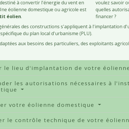
estiné à convertir l'énergie du vent en
voulez savoir où
. Une éolienne domestique ou agricole est
quelles autoris
tit éolien
.
financer ?
générales des constructions s'appliquent à l'implantation d
 spécifique du plan local d'urbanisme (PLU).
adaptées aux besoins des particuliers, des exploitants agrico
r le lieu d'implantation de votre éolie
er les autorisations nécessaires à l'ins
tique
cer votre éolienne domestique
er le contrôle technique de votre éolie