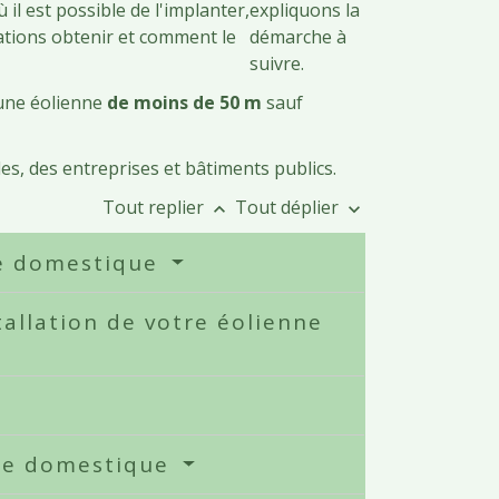
 il est possible de l'implanter,
expliquons la
ations obtenir et comment le
démarche à
suivre.
'une éolienne
de moins de 50 m
sauf
les, des entreprises et bâtiments publics.
Tout replier
Tout déplier
keyboard_arrow_up
keyboard_arrow_down
nne domestique
tallation de votre éolienne
nne domestique