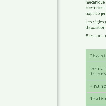
mécanique d
électricité
appelée
pe
Les règles 
disposition
Elles sont 
Choisi
Demand
domes
Finan
Réalis