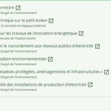
errestre
open_in_new
chargé de l'environnement
chnique sur le petit éolien
open_in_new
la transition écologique (Ademe)
our les travaux de rénovation énergétique
open_in_new
ionale de l'habitat (Anah)
et le raccordement aux réseaux publics d'électricité
open_in_new
chargé de l'environnement
isation environnementale
open_in_new
chargé de l'environnement
 espèces protégées, aménagements et infrastructures »
open_in_new
chargé de l'environnement
ôle des installations de production d'électricité
open_in_new
chargé de l'environnement