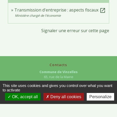
Transmission d'entreprise : aspects fiscaux
open_in_new
Ministère chargé de l'économie
Signaler une erreur sur cette page
Contacts
Commune de Vinzelles
65, rue de la Mairie
71680 Vinzelles - FRANCE
This site uses cookies and gives you control over what you want
+33 3 85 35 61 19
to activate
Contact par formulaire
OK, accept all
Deny all cookies
Personalize