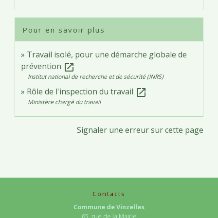
Pour en savoir plus
Travail isolé, pour une démarche globale de
prévention
open_in_new
Institut national de recherche et de sécurité (INRS)
Rôle de l'inspection du travail
open_in_new
Ministère chargé du travail
Signaler une erreur sur cette page
Contacts
Commune de Vinzelles
65, rue de la Mairie