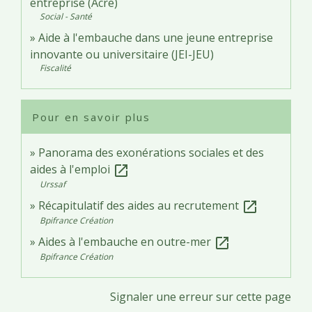
entreprise (Acre)
Social - Santé
Aide à l'embauche dans une jeune entreprise
innovante ou universitaire (JEI-JEU)
Fiscalité
Pour en savoir plus
Panorama des exonérations sociales et des
aides à l'emploi
open_in_new
Urssaf
Récapitulatif des aides au recrutement
open_in_new
Bpifrance Création
Aides à l'embauche en outre-mer
open_in_new
Bpifrance Création
Signaler une erreur sur cette page