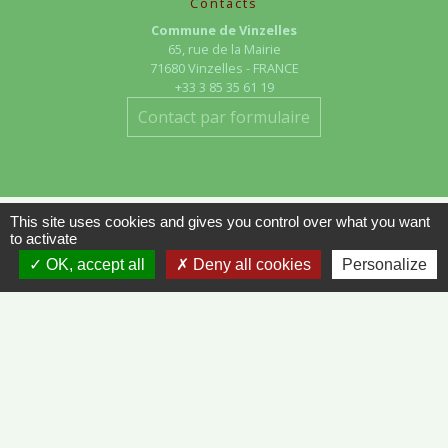
Contacts
Commune de Vinzelles
65, rue de la Mairie
71680 Vinzelles - FRANCE
+33 3 85 35 61 19
Contact par formulaire
This site uses cookies and gives you control over what you want
to activate
Liens
OK, accept all
Deny all cookies
Personalize
METEO FRANCE - VINZELLES
JOURNAL DE SAÔNE-ET-LOIRE
MÂCON INFOS