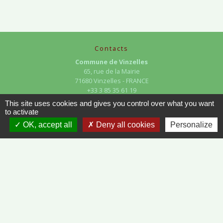
Contacts
Commune de Vinzelles
65, rue de la Mairie
71680 Vinzelles - FRANCE
+33 3 85 35 61 19
This site uses cookies and gives you control over what you want
Contact par formulaire
to activate
OK, accept all
Deny all cookies
Personalize
Liens
METEO FRANCE - VINZELLES