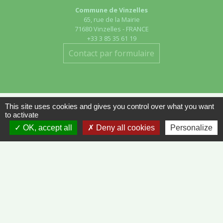
Commune de Vinzelles
65, rue de la Mairie
71680 Vinzelles - FRANCE
+33 3 85 35 61 19
Contact par formulaire
This site uses cookies and gives you control over what you want
to activate
Liens
OK, accept all
Deny all cookies
Personalize
METEO FRANCE - VINZELLES
JOURNAL DE SAÔNE-ET-LOIRE
MÂCON INFOS