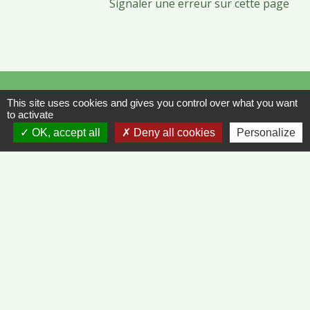
Signaler une erreur sur cette page
Contacts
This site uses cookies and gives you control over what you want
Commune de Vinzelles
to activate
65, rue de la Mairie
OK, accept all
Deny all cookies
Personalize
71680 Vinzelles - FRANCE
+33 3 85 35 61 19
Contact par formulaire
Liens