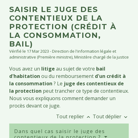
SAISIR LE JUGE DES
CONTENTIEUX DE LA
PROTECTION (CRÉDIT À
LA CONSOMMATION,
BAIL)
Vérifié le 17 Mar 2023 - Direction de l'information légale et
administrative (Première ministre), Ministère chargé de la justice
Vous avez un
litige
au sujet de votre
bail
d'habitation
ou du remboursement
d'un crédit à
la consommation
? Le
juge des contentieux de
la protection
peut trancher ce type de contentieux.
Nous vous expliquons comment demander un
procès devant ce juge.
Tout replier
Tout déplier
keyboard_arrow_up
keyboard_arrow_down
Dans quel cas saisir le juge des
contentieux de la protection ?