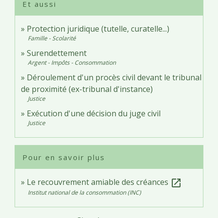
Et aussi
Protection juridique (tutelle, curatelle...)
Famille - Scolarité
Surendettement
Argent - Impôts - Consommation
Déroulement d'un procès civil devant le tribunal
de proximité (ex-tribunal d'instance)
Justice
Exécution d'une décision du juge civil
Justice
Pour en savoir plus
Le recouvrement amiable des créances
open_in_new
Institut national de la consommation (INC)