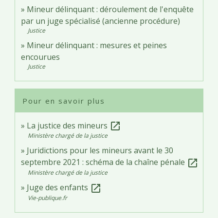
Mineur délinquant : déroulement de l'enquête
par un juge spécialisé (ancienne procédure)
Justice
Mineur délinquant : mesures et peines
encourues
Justice
Pour en savoir plus
La justice des mineurs
open_in_new
Ministère chargé de la justice
Juridictions pour les mineurs avant le 30
septembre 2021 : schéma de la chaîne pénale
open_in_new
Ministère chargé de la justice
Juge des enfants
open_in_new
Vie-publique.fr