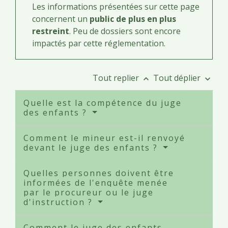
Les informations présentées sur cette page
concernent un
public de plus en plus
restreint
. Peu de dossiers sont encore
impactés par cette réglementation.
Tout replier
Tout déplier
keyboard_arrow_up
keyboard_arrow_down
Quelle est la compétence du juge
des enfants ?
Comment le mineur est-il renvoyé
devant le juge des enfants ?
Quelles personnes doivent être
informées de l'enquête menée
par le procureur ou le juge
d'instruction ?
Comment le juge des enfants