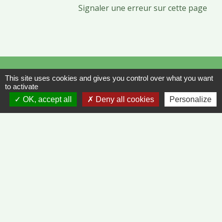
Signaler une erreur sur cette page
Contacts
This site uses cookies and gives you control over what you want
Commune de Vinzelles
to activate
65, rue de la Mairie
OK, accept all
Deny all cookies
Personalize
71680 Vinzelles - FRANCE
+33 3 85 35 61 19
Contact par formulaire
Liens