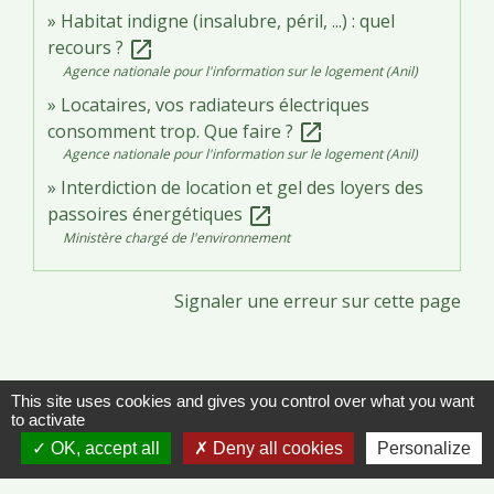
Habitat indigne (insalubre, péril, ...) : quel
recours ?
open_in_new
Agence nationale pour l'information sur le logement (Anil)
Locataires, vos radiateurs électriques
consomment trop. Que faire ?
open_in_new
Agence nationale pour l'information sur le logement (Anil)
Interdiction de location et gel des loyers des
passoires énergétiques
open_in_new
Ministère chargé de l'environnement
Signaler une erreur sur cette page
This site uses cookies and gives you control over what you want
to activate
Contacts
OK, accept all
Deny all cookies
Personalize
Commune de Vinzelles