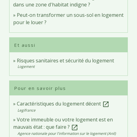
dans une zone d'habitat indigne ?
Peut-on transformer un sous-sol en logement
pour le louer ?
Et aussi
Risques sanitaires et sécurité du logement
Logement
Pour en savoir plus
Caractéristiques du logement décent
open_in_new
Legifrance
Votre immeuble ou votre logement est en
mauvais état : que faire ?
open_in_new
Agence nationale pour l'information sur le logement (Anil)