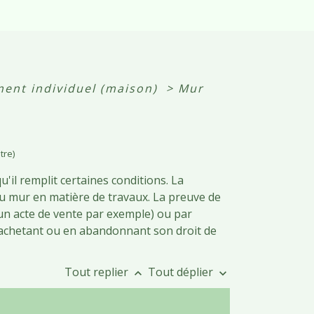
ment individuel (maison)
>
Mur
tre)
u'il remplit certaines conditions. La
du mur en matière de travaux. La preuve de
un acte de vente par exemple) ou par
l'achetant ou en abandonnant son droit de
Tout replier
Tout déplier
keyboard_arrow_up
keyboard_arrow_down