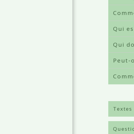
Comme
Qui es
Qui do
Peut-
Comme
Textes
Questi