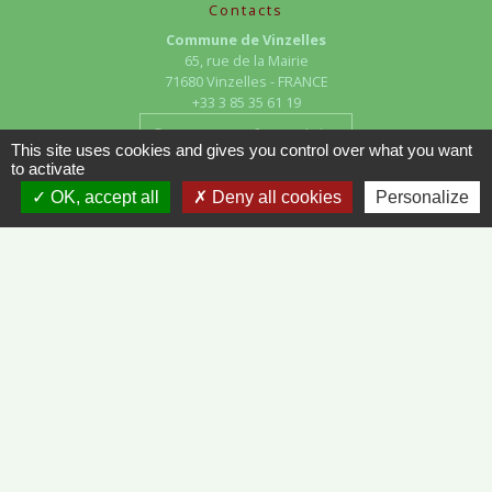
Contacts
Commune de Vinzelles
65, rue de la Mairie
71680 Vinzelles - FRANCE
+33 3 85 35 61 19
Contact par formulaire
This site uses cookies and gives you control over what you want
to activate
OK, accept all
Deny all cookies
Personalize
Liens
METEO FRANCE - VINZELLES
JOURNAL DE SAÔNE-ET-LOIRE
MÂCON INFOS