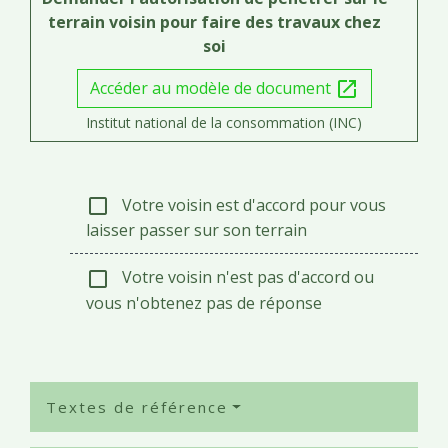
terrain voisin pour faire des travaux chez
soi
Accéder au modèle de document
open_in_new
Institut national de la consommation (INC)
Votre voisin est d'accord pour vous
check_box_outline_blank
laisser passer sur son terrain
Votre voisin n'est pas d'accord ou
check_box_outline_blank
vous n'obtenez pas de réponse
Textes de référence