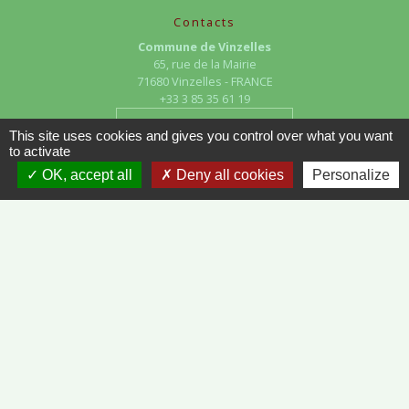
Contacts
Commune de Vinzelles
65, rue de la Mairie
71680 Vinzelles - FRANCE
+33 3 85 35 61 19
Contact par formulaire
This site uses cookies and gives you control over what you want
to activate
OK, accept all
Deny all cookies
Personalize
Liens
METEO FRANCE - VINZELLES
JOURNAL DE SAÔNE-ET-LOIRE
MÂCON INFOS