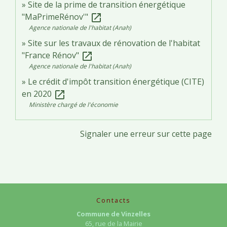
Site de la prime de transition énergétique
"MaPrimeRénov'"
open_in_new
Agence nationale de l'habitat (Anah)
Site sur les travaux de rénovation de l'habitat
"France Rénov"
open_in_new
Agence nationale de l'habitat (Anah)
Le crédit d'impôt transition énergétique (CITE)
en 2020
open_in_new
Ministère chargé de l'économie
Signaler une erreur sur cette page
Contacts
Commune de Vinzelles
65, rue de la Mairie