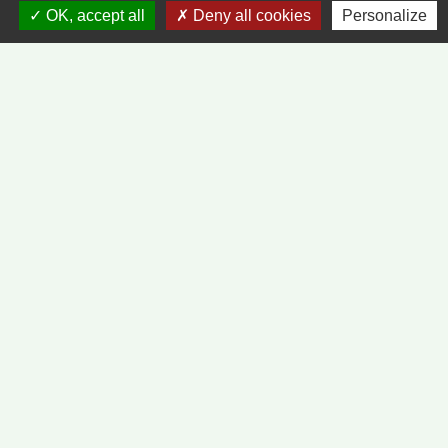
OK, accept all
Deny all cookies
Personalize
Contact par formulaire
Liens
METEO FRANCE - VINZELLES
JOURNAL DE SAÔNE-ET-LOIRE
MÂCON INFOS
Mentions légales
-
Politique de confidentialité
-
Accessibilité
-
Plan du site
-
Gestion des cookies