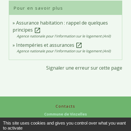
Pour en savoir plus
Assurance habitation : rappel de quelques
principes
open_in_new
Agence nationale pour l'information sur le logement (Anil)
Intempéries et assurances
open_in_new
Agence nationale pour l'information sur le logement (Anil)
Signaler une erreur sur cette page
Contacts
Commune de Vinzelles
65, rue de la Mairie
This site uses cookies and gives you control over what you want
71680 Vinzelles - FRANCE
to activate
+33 3 85 35 61 19