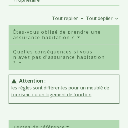
Propriétaire
Tout replier
Tout déplier
keyboard_arrow_up
keyboard_arrow_down
Êtes-vous obligé de prendre une
assurance habitation ?
Quelles conséquences si vous
n'avez pas d'assurance habitation
?
Attention :
warning
les règles sont différentes pour un
meublé de
tourisme ou un logement de fonction
.
Textes de référence