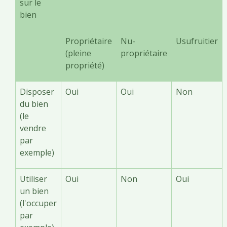
sur le
bien
Propriétaire
Nu-
Usufruitier
(pleine
propriétaire
propriété)
Disposer
Oui
Oui
Non
du bien
(le
vendre
par
exemple)
Utiliser
Oui
Non
Oui
un bien
(l'occuper
par