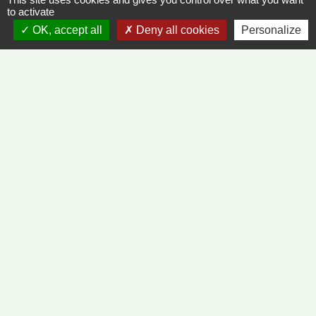
to activate
OK, accept all
Deny all cookies
Personalize
Contacts
Commune de Vinzelles
65, rue de la Mairie
71680 Vinzelles - FRANCE
+33 3 85 35 61 19
Contact par formulaire
Liens
METEO FRANCE - VINZELLES
JOURNAL DE SAÔNE-ET-LOIRE