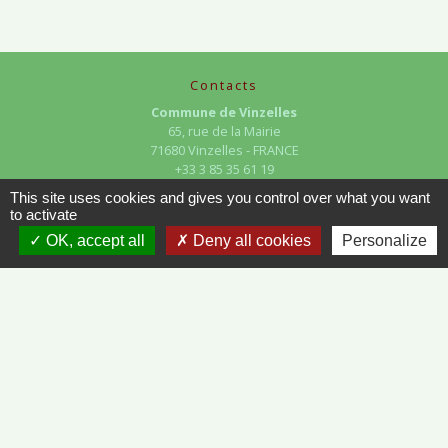
Contacts
Commune de Vinzelles
65, rue de la Mairie
71680 Vinzelles - FRANCE
+33 3 85 35 61 19
Contact par formulaire
This site uses cookies and gives you control over what you want
to activate
OK, accept all
Deny all cookies
Personalize
Liens
METEO FRANCE - VINZELLES
JOURNAL DE SAÔNE-ET-LOIRE