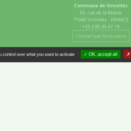
Commune de Vinzelles
65, rue de la Mairie
71680 Vinzelles - FRANCE
+33 3 85 35 61 19
Contact par formulaire
 control over what you want to activate
OK, accept all
- VINZELLES
ÔNE-ET-LOIRE