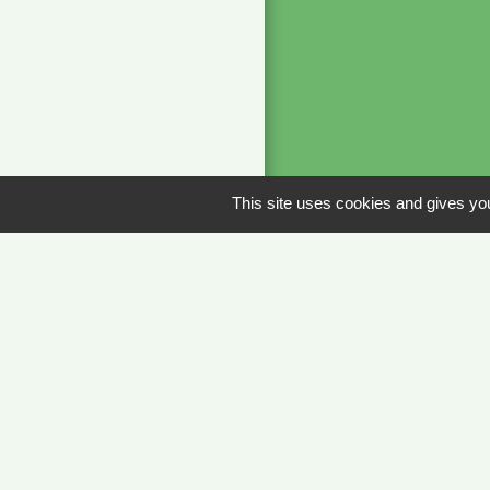
This site uses cookies and gives you
Liens
METEO FRANCE 
JOURNAL DE SA
MÂCON INFOS