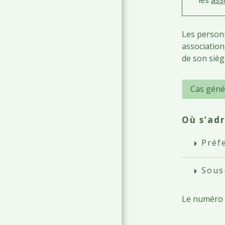
Les personn
association
de son sièg
Cas géné
Où s’adr
Préf
arrow_right
Sous
arrow_right
Le numéro R