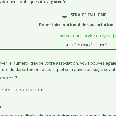
s données publiques
data.gouv.fr
.
SERVICE EN LIGNE
desktop_mac
Répertoire national des associations
Accéder au service en ligne
open_
Ministère chargé de l'intérieur
ver le numéro RNA de votre association, vous pouvez égalem
cture du département dans lequel se trouve son siège social.
esser ?
fe des associations
r
ociations syndicales de propriétaires (Asp)
n'ont pas de num