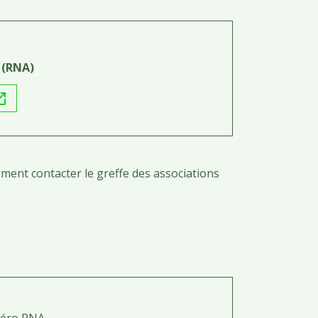
 (RNA)
in_new
ent contacter le greffe des associations
éro RNA.