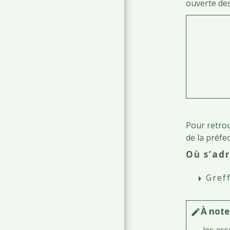
ouverte de
Pour retrou
de la préfe
Où s’adr
Gref
arrow_right
À note
edit
les
ass