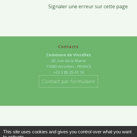
Signaler une erreur sur cette page
Contacts
Commune de Vinzelles
65, rue de la Mairie
71680 Vinzelles - FRANCE
+33 3 85 35 61 19
Contact par formulaire
Liens
This site uses cookies and gives you control over what you want
to activate