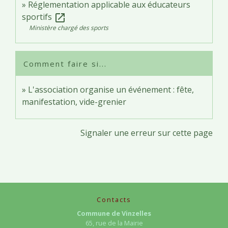
Réglementation applicable aux éducateurs
sportifs
open_in_new
Ministère chargé des sports
Comment faire si...
L'association organise un événement : fête,
manifestation, vide-grenier
Signaler une erreur sur cette page
Contacts
Commune de Vinzelles
65, rue de la Mairie