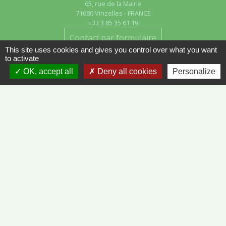
65, rue de la Mairie
71680 Vinzelles - FRANCE
+33 3 85 35 61 19
Contact par formulaire
This site uses cookies and gives you control over what you want
to activate
OK, accept all
Deny all cookies
Personalize
Liens
METEO FRANCE - VINZELLES
JOURNAL DE SAÔNE-ET-LOIRE
MÂCON INFOS
Mentions légales
-
Politique de confidentialité
-
Accessibilité
-
Plan du site
-
Gestion des cookies