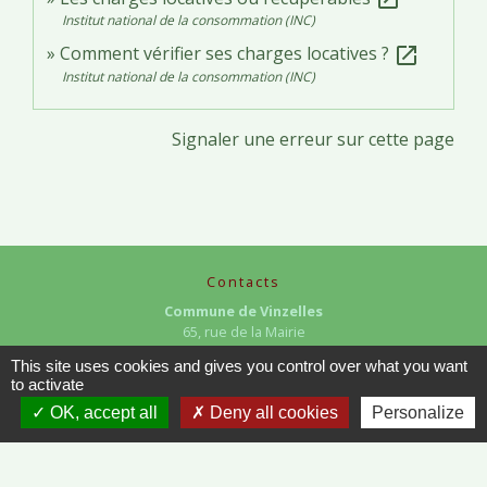
Institut national de la consommation (INC)
Comment vérifier ses charges locatives ?
open_in_new
Institut national de la consommation (INC)
Signaler une erreur sur cette page
Contacts
Commune de Vinzelles
65, rue de la Mairie
71680 Vinzelles - FRANCE
This site uses cookies and gives you control over what you want
+33 3 85 35 61 19
to activate
Contact par formulaire
OK, accept all
Deny all cookies
Personalize