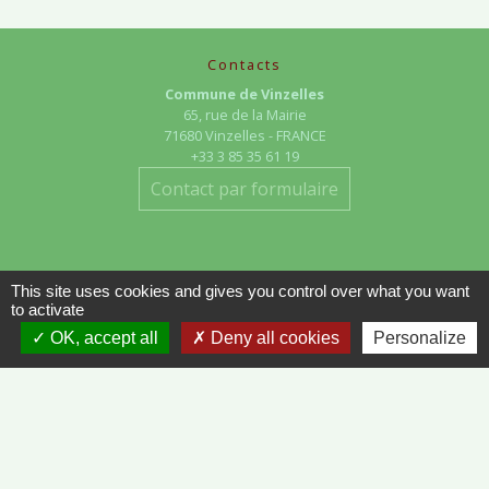
Contacts
Commune de Vinzelles
65, rue de la Mairie
71680 Vinzelles - FRANCE
+33 3 85 35 61 19
Contact par formulaire
This site uses cookies and gives you control over what you want
to activate
OK, accept all
Deny all cookies
Personalize
Liens
METEO FRANCE - VINZELLES
JOURNAL DE SAÔNE-ET-LOIRE