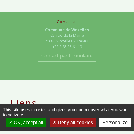
Contacts
Commune de Vinzelles
65, rue de la Mairie
71680 Vinzelles - FRANCE
+33 3 85 35 61 19
Contact par formulaire
Liens
This site uses cookies and gives you control over what you want
to activate
METEO FRANCE - VINZELLES
OK, accept all
Deny all cookies
Personalize
JOURNAL DE SAÔNE-ET-LOIRE