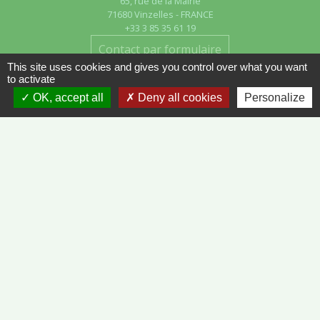
65, rue de la Mairie
71680 Vinzelles - FRANCE
+33 3 85 35 61 19
Contact par formulaire
This site uses cookies and gives you control over what you want
to activate
OK, accept all
Deny all cookies
Personalize
Liens
METEO FRANCE - VINZELLES
JOURNAL DE SAÔNE-ET-LOIRE
MÂCON INFOS
Mentions légales
-
Politique de confidentialité
-
Accessibilité
-
Plan du site
-
Gestion des cookies