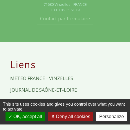
71680 Vinzelles - FRANCE
+33 3 85 35 61 19
Contact par formulaire
Liens
METEO FRANCE - VINZELLES
JOURNAL DE SAÔNE-ET-LOIRE
MÂCON INFOS
This site uses cookies and gives you control over what you want
to activate
OK, accept all
Deny all cookies
Personalize
Mentions légales
-
Politique de confidentialité
-
Accessibilité
-
Plan du site
-
Gestion des cookies