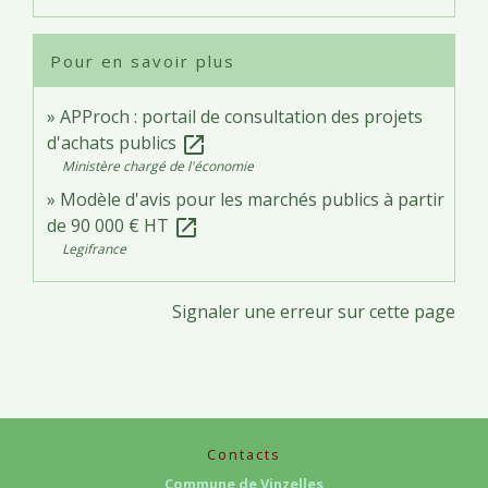
Pour en savoir plus
APProch : portail de consultation des projets
d'achats publics
open_in_new
Ministère chargé de l'économie
Modèle d'avis pour les marchés publics à partir
de 90 000 € HT
open_in_new
Legifrance
Signaler une erreur sur cette page
Contacts
Commune de Vinzelles