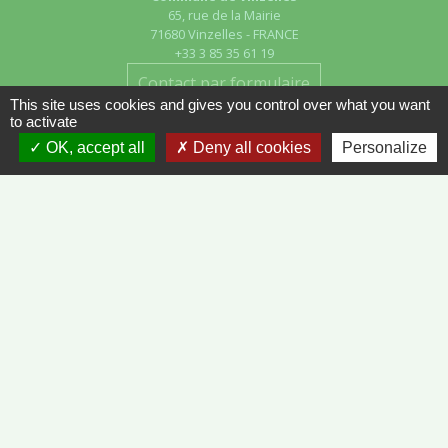
65, rue de la Mairie
71680 Vinzelles - FRANCE
+33 3 85 35 61 19
Contact par formulaire
This site uses cookies and gives you control over what you want
to activate
OK, accept all
Deny all cookies
Personalize
Liens
METEO FRANCE - VINZELLES
JOURNAL DE SAÔNE-ET-LOIRE
MÂCON INFOS
Mentions légales
-
Politique de confidentialité
-