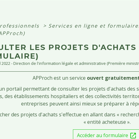
professionnels
>
Services en ligne et formulair
(APProch)
ULTER LES PROJETS D'ACHATS
MULAIRE)
ul 2022 - Direction de l'information légale et administrative (Première ministr
APProch est un service
ouvert gratuitement
d'un portail permettant de consulter les projets d'achats des 
s, des établissements hospitaliers et des collectivités territo
entreprises peuvent ainsi mieux se préparer à répo
cher des projets d'achats s'effectue en allant dans « recherch
« entité acheteuse ».
Accéder au formulaire
open_in_new