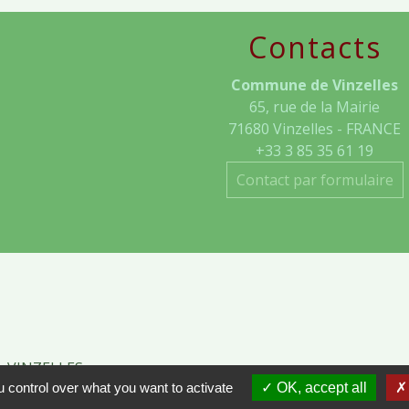
Contacts
Commune de Vinzelles
65, rue de la Mairie
71680 Vinzelles - FRANCE
+33 3 85 35 61 19
Contact par formulaire
- VINZELLES
 control over what you want to activate
OK, accept all
ÔNE-ET-LOIRE