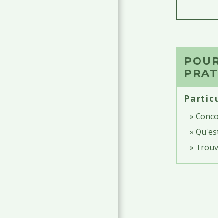
POUR
PRAT
Partic
Conco
Qu'est
Trouve