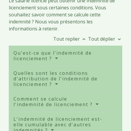
Le salarié licencié peut obtenir une indemnité de
licenciement sous certaines conditions. Vous
souhaitez savoir comment se calcule cette
indemnité ? Nous vous présentons les
informations à retenir.
Tout replier
Tout déplier
keyboard_arrow_up
keyboard_arrow_down
Qu'est-ce que l'indemnité de
licenciement ?
Quelles sont les conditions
d'attribution de l'indemnité de
licenciement ?
Comment se calcule
l'indemnité de licenciement ?
L'indemnité de licenciement est-
elle cumulable avec d'autres
indemnités ?