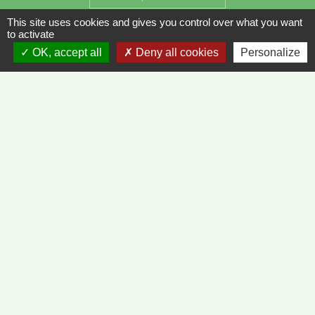
This site uses cookies and gives you control over what you want
to activate
OK, accept all
Deny all cookies
Personalize
Liens
METEO FRANCE - VINZELLES
JOURNAL DE SAÔNE-ET-LOIRE
MÂCON INFOS
Mentions légales
-
Politique de confidentialité
-
Accessibilité
-
Plan du site
-
Gestion des cookies
Site créé en partenariat avec Réseau des Communes