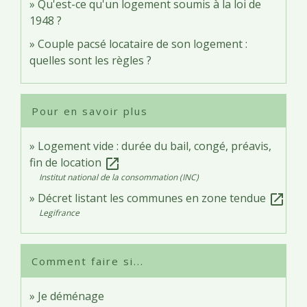
Qu'est-ce qu'un logement soumis à la loi de
1948 ?
Couple pacsé locataire de son logement :
quelles sont les règles ?
Pour en savoir plus
Logement vide : durée du bail, congé, préavis,
fin de location
open_in_new
Institut national de la consommation (INC)
Décret listant les communes en zone tendue
open_in_new
Legifrance
Comment faire si...
Je déménage