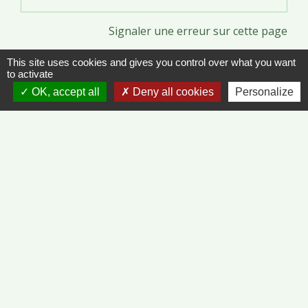
Signaler une erreur sur cette page
This site uses cookies and gives you control over what you want
to activate
OK, accept all
Deny all cookies
Personalize
Contacts
Commune de Vinzelles
65, rue de la Mairie
71680 Vinzelles - FRANCE
+33 3 85 35 61 19
Contact par formulaire