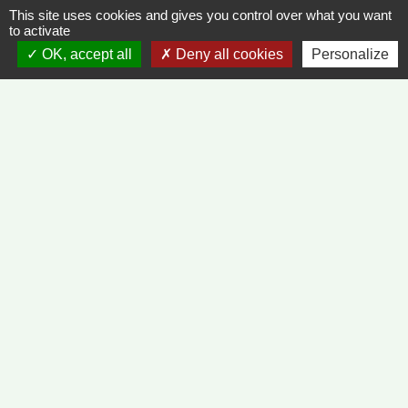
This site uses cookies and gives you control over what you want
to activate
OK, accept all
Deny all cookies
Personalize
Contacts
Commune de Vinzelles
65, rue de la Mairie
71680 Vinzelles - FRANCE
+33 3 85 35 61 19
Contact par formulaire
Liens
METEO FRANCE - VINZELLES
JOURNAL DE SAÔNE-ET-LOIRE