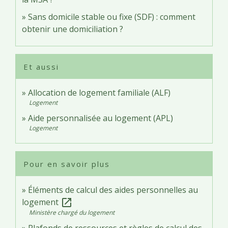
Sans domicile stable ou fixe (SDF) : comment
obtenir une domiciliation ?
Et aussi
Allocation de logement familiale (ALF)
Logement
Aide personnalisée au logement (APL)
Logement
Pour en savoir plus
Éléments de calcul des aides personnelles au
logement
open_in_new
Ministère chargé du logement