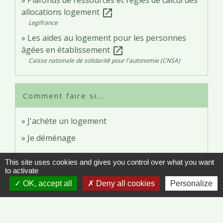
Plafonds de ressources et règles de calcul des
allocations logement
open_in_new
Legifrance
Les aides au logement pour les personnes
âgées en établissement
open_in_new
Caisse nationale de solidarité pour l'autonomie (CNSA)
Comment faire si...
J'achète un logement
Je déménage
This site uses cookies and gives you control over what you want
Signaler une erreur sur cette page
to activate
OK, accept all
Deny all cookies
Personalize